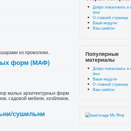
Добро пожаловать в
блог
О главной странице
Ваши модули
Ваш шаблон
 шарами из проволоки.
Популярные
материалы
ных форм (МАФ)
Добро пожаловать в
блог
Ваши модули
О главной странице
Ваш шаблон
опор малых архитектурных форм
ров, садовой мебели, хозблоков,
льни/сушильни
My Blog