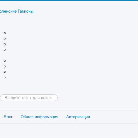
оленские Габионы
Быстростенка ®
Каркасы арок
Комбинированные заборы
Подпорные стены
Облицовка стен
Облицовка свайных фундаментов
Искать...
Блог
Общая информация
Авторизация