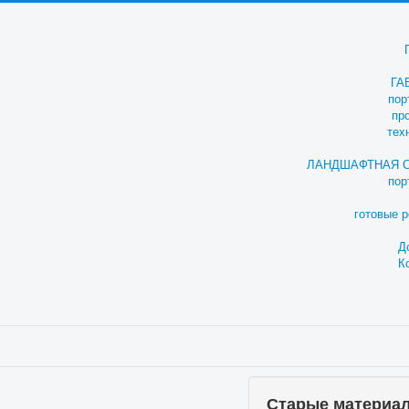
ГА
пор
пр
тех
ЛАНДШАФТНАЯ 
пор
готовые 
Д
К
Старые материа