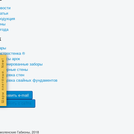
вости
атьи
одукция
ены
года
k
ары
стростенка ®
ркасы арок
ры плетёные. New!
мбинированные заборы
дпорные стены
лицовка стен
лицовка свайных фундаментов
тправить e-mail
озвонить с сайта
моленские Габионы, 2018